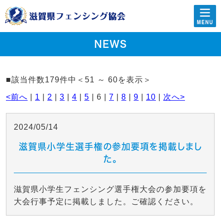
NEWS
■該当件数179件中＜51 ～ 60を表示＞
<前へ
|
1
|
2
|
3
|
4
|
5
| 6 |
7
|
8
|
9
|
10
|
次へ>
2024/05/14
滋賀県小学生選手権の参加要項を掲載しまし
た。
滋賀県小学生フェンシング選手権大会の参加要項を
大会行事予定に掲載しました。ご確認ください。